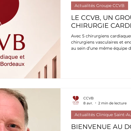
Actualités Groupe CCVB
LE CCVB, UN GR
CHIRURGIE CARD
Avec 5 chirurgiens cardiaques
chirurgiens vasculaires et en
au sein d’une même équipe de
cardiaques, de l’aorte thoraci
voie conventionnelle ou par v
des vaisseaux périphériques
CCVB
8 avr.
2 min de lecture
Actualités Clinique Saint-A
BIENVENUE AU D