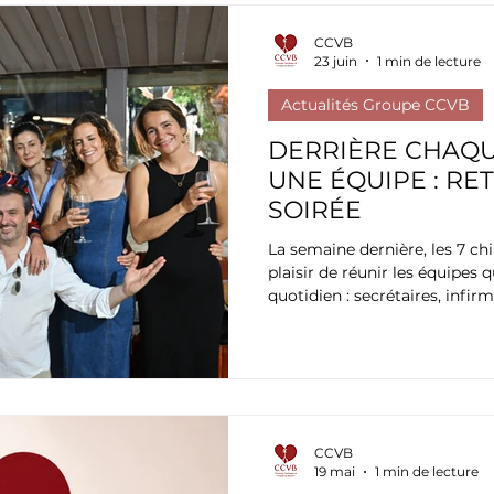
CCVB
23 juin
1 min de lecture
Actualités Groupe CCVB
DERRIÈRE CHAQU
UNE ÉQUIPE : RE
SOIRÉE
La semaine dernière, les 7 ch
plaisir de réunir les équipes
quotidien : secrétaires, infirm
personnels de bloc opératoire
intensifs et des services d'hos
CCVB
19 mai
1 min de lecture