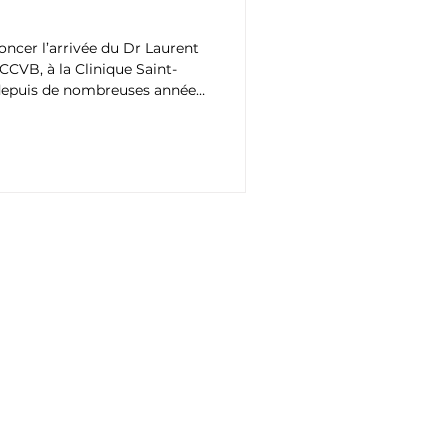
cer l’arrivée du Dr Laurent
CVB, à la Clinique Saint-
à depuis de nombreuses années
culaire.