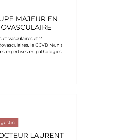
OUPE MAJEUR EN
IOVASCULAIRE
 et vasculaires et 2
dovasculaires, le CCVB réunit
s expertises en pathologies
que et des gros vaisseaux, par
oie endovasculaire, ainsi que
ugustin
OCTEUR LAURENT