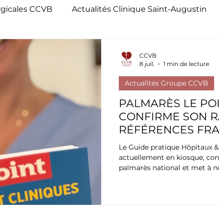
rgicales CCVB
Actualités Clinique Saint-Augustin
Portraits des chirurgiens
Portraits de l'équipe CC
CCVB
8 juil.
1 min de lecture
Actualités Groupe CCVB
IAC Institut Aquitain du Coeur
Chirurgie mini-i
PALMARÈS LE POI
CONFIRME SON R
RÉFÉRENCES FRA
CHIRURGIE CARD
Le Guide pratique Hôpitaux &
actuellement en kiosque, con
palmarès national et met à n
performances de notre Grou
et Vasculaire de Bordeaux.