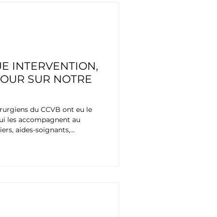
E INTERVENTION,
TOUR SUR NOTRE
irurgiens du CCVB ont eu le
 qui les accompagnent au
iers, aides-soignants,
, de réanimation, de soins
pitalisation.