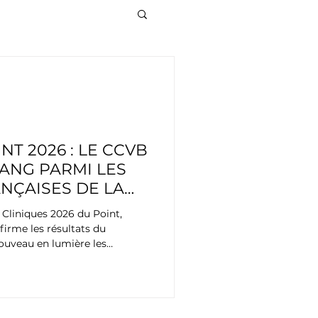
VB
nvasive
NT 2026 : LE CCVB
ANG PARMI LES
NÇAISES DE LA
IAQUE ADULTE
 Cliniques 2026 du Point,
firme les résultats du
ouveau en lumière les
pe CCVB Chirurgie Cardiaque