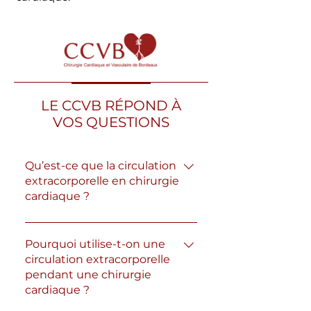
LE CCVB RÉPOND À
VOS QUESTIONS
Qu’est-ce que la circulation
extracorporelle en chirurgie
cardiaque ?
La circulation extracorporelle (CEC)
est une technique qui permet de
Pourquoi utilise-t-on une
circulation extracorporelle
remplacer temporairement la
pendant une chirurgie
fonction du cœur et des poumons
cardiaque ?
pendant une opération. Le sang est
détourné vers une machine qui