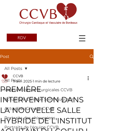
RDV
Post
All Posts
CCVB
All Posts
11 avr. 2025
1 min de lecture
PREMIÈRE
Interventions chirurgicales CCVB
INTERVENTION DANS
Actualités Clinique Saint-Augustin
LA NOUVELLE SALLE
Actualités Groupe CCVB
Portraits des chirurgiens
HYBRIDE DE L'INSTITUT
Portraits de l'équipe CCVB