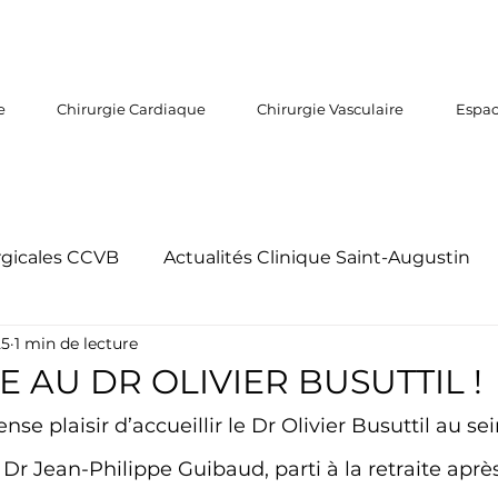
e
Chirurgie Cardiaque
Chirurgie Vasculaire
Espac
rgicales CCVB
Actualités Clinique Saint-Augustin
25
1 min de lecture
Portraits des chirurgiens
Portraits de l'équipe CC
 AU DR OLIVIER BUSUTTIL !
e plaisir d’accueillir le Dr Olivier Busuttil au sei
IAC Institut Aquitain du Coeur
Chirurgie mini-i
 Dr Jean-Philippe Guibaud, parti à la retraite apr