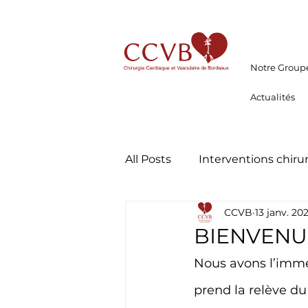
Notre Group
Actualités
All Posts
Interventions chiru
CCVB
13 janv. 20
Actualités Groupe CCVB
BIENVENUE
Nous avons l’immens
Circulation extra-corporelle
prend la relève du