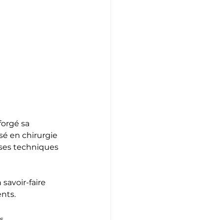
forgé sa 
sé en chirurgie 
 ses techniques 
savoir-faire 
nts.
ns