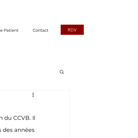
RDV
e Patient
Contact
VB
n du CCVB. Il 
nvasive
ès des années 