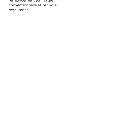
remplacement (chirurgie
conventionnelle et par voie
percutanée)
Pathologie de l’aorte ascendante et
des gros vaisseaux
Pathologie de l’aorte thoracique et
abdominale : chirurgie
conventionnelle et endovasculaire
en étroite collaboration avec le Dr
SIBÉ